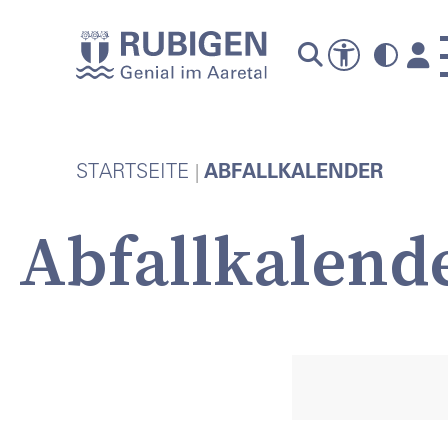
A
STARTSEITE
ABFALLKALENDER
Abfallkalend
P