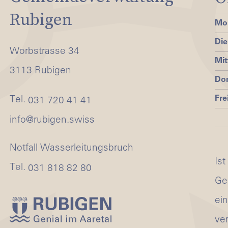
Rubigen
Mo
Die
Worbstrasse 34
Mi
3113 Rubigen
Do
Fre
Tel.
031 720 41 41
nf
r
b
g
n
sw
ss
Notfall Wasserleitungsbruch
Ist
Tel.
031 818 82 80
Ge
ei
ve