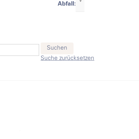
-
Abfall:
litik &
erwaltung
Suchen
Suche zurücksetzen
ebensthemen