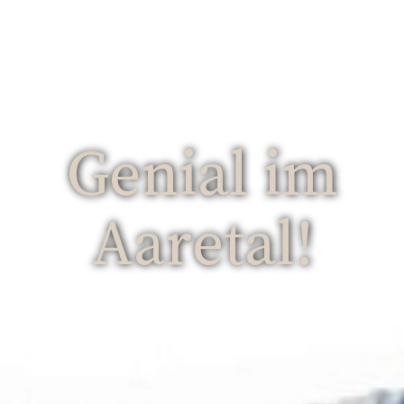
WILLKOMMEN IN RUBIGEN!
Genial im
Aaretal!