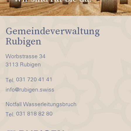
28.08.2026 - 28.08.2026
Francine Jordi - Alles wird gut
Gemeindeverwaltung
Rubigen
28.08.2026 - 28.08.2026
4. Abendmusik 2026 – Familienkonzert «Die Kinderbrücke»
Worbstrasse 34
3113 Rubigen
30.08.2026 - 30.08.2026
031 720 41 41
Tel.
nf
r
b
g
n
sw
ss
Notfall Wasserleitungsbruch
031 818 82 80
Tel.