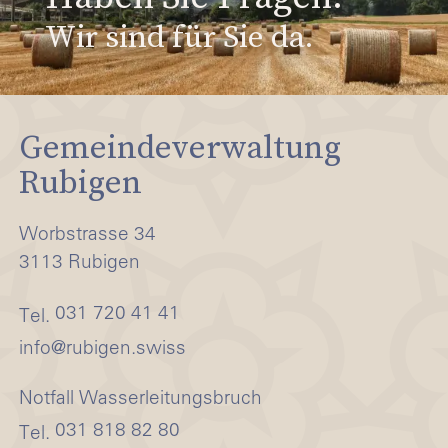
Wir sind für Sie da.
Gemeindeverwaltung
Rubigen
Worbstrasse 34
3113 Rubigen
031 720 41 41
Tel.
nf
r
b
g
n
sw
ss
Notfall Wasserleitungsbruch
031 818 82 80
Tel.