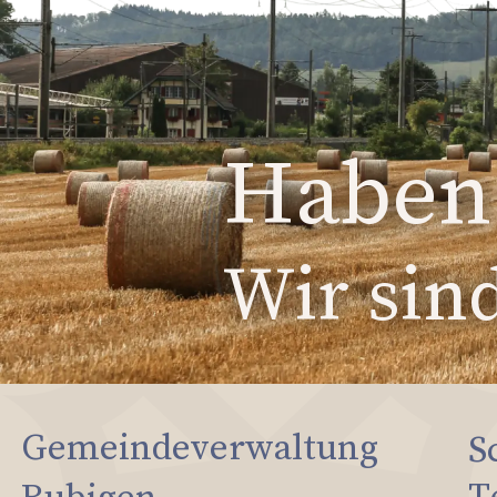
Haben 
Wir sind
Gemeindeverwaltung
S
T
Rubigen