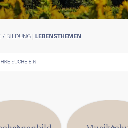
litik &
erwaltung
 / BILDUNG
LEBENSTHEMEN
ebensthemen
timmungen / Wahlen
r
achsenenbild
Musikschu