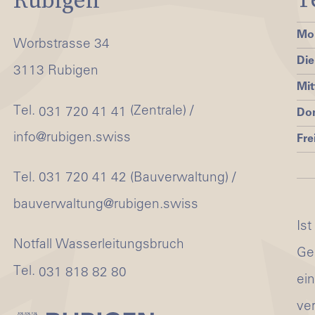
Mo
Worbstrasse 34
Die
3113 Rubigen
Mi
Tel.
(Zentrale) /
031 720 41 41
Do
info@rubigen.swiss
Fre
Tel. 031 720 41 42 (Bauverwaltung) /
bauverwaltung@rubigen.swiss
Ist
Notfall Wasserleitungsbruch
Ge
Tel.
031 818 82 80
ei
ve