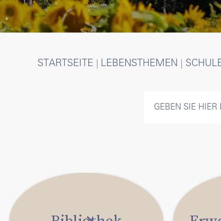
Po
V
STARTSEITE
LEBENSTHEMEN
SCHULE
L
Abs
Alte
Bibliothek
Erw