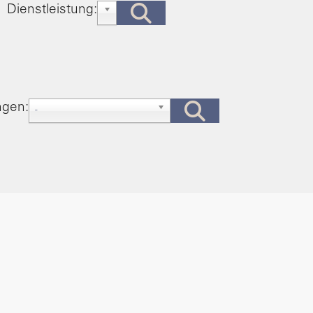
Dienstleistung:
-
herheit
esfall
welt
ngen:
-
schaft / Arbeit
hnen