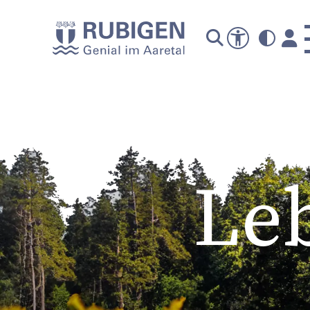
A
Le
P