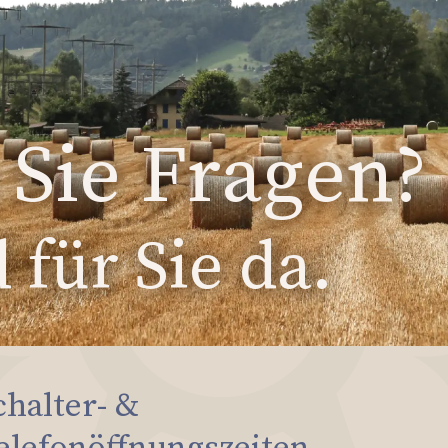
Sie Fragen?
 für Sie da.
chalter- &
elefonöffnungszeiten