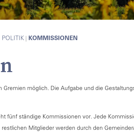
litik &
erwaltung
POLITIK
KOMMISSIONEN
en
tik
eindeversammlung
en Gremien möglich. Die Aufgabe und die Gestaltungsm
einderat
t fünf ständige Kommissionen vor.
Jede Kommission
missionen
e restlichen Mitglieder werden durch den Gemeinder