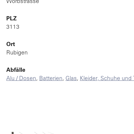
Worbstrasse
Po
PLZ
3113
V
Ort
Rubigen
Abfälle
L
Alu / Dosen
,
Batterien
,
Glas
,
Kleider, Schuhe und 