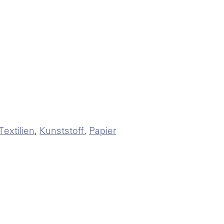
litik &
erwaltung
ebensthemen
Textilien
,
Kunststoff
,
Papier