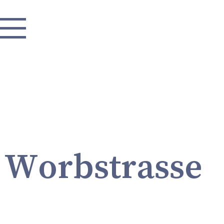
ktuelles
 Worbstrasse
ortrait