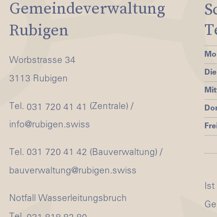
Gemeindeverwaltung
S
T
Rubigen
Mo
Worbstrasse 34
Die
3113 Rubigen
Mi
Tel.
(Zentrale) /
031 720 41 41
Do
info@rubigen.swiss
Fre
Tel. 031 720 41 42 (Bauverwaltung) /
bauverwaltung@rubigen.swiss
Ist
Notfall Wasserleitungsbruch
Ge