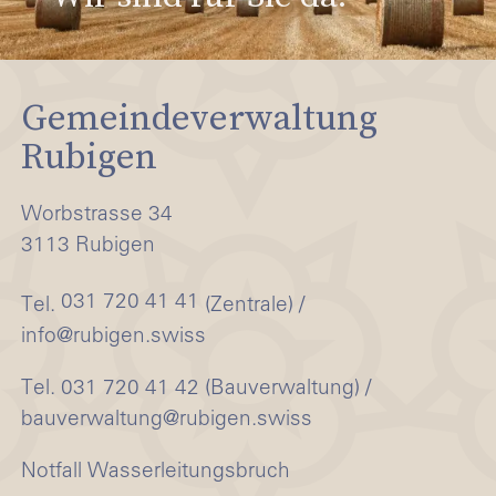
30.08.2026 - 30.08.2026
Denkraum - Input, Austausch und Gespräch über bestimmte Themengebiete
Gemeindeverwaltung
Rubigen
01.09.2026 - 01.09.2026
Challenger Crew
Worbstrasse 34
3113 Rubigen
04.09.2026 - 04.09.2026
031 720 41 41
Tel.
(Zentrale) /
info@rubigen.swiss
Tel. 031 720 41 42 (Bauverwaltung) /
bauverwaltung@rubigen.swiss
Notfall Wasserleitungsbruch