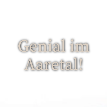
WILLKOMMEN IN RUBIGEN!
Genial im
Aaretal!