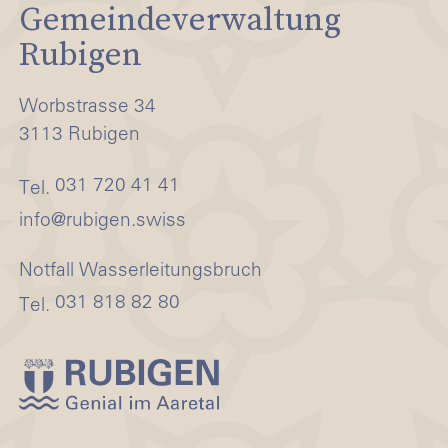
Gemeindeverwaltung
Rubigen
Worbstrasse 34
3113 Rubigen
031 720 41 41
Tel.
nf
r
b
g
n
sw
ss
Notfall Wasserleitungsbruch
031 818 82 80
Tel.