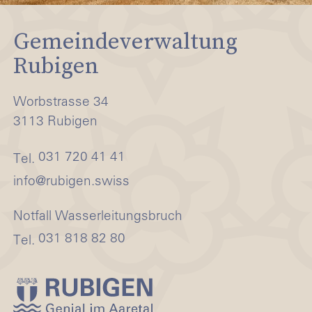
Gemeindeverwaltung
Rubigen
Worbstrasse 34
3113 Rubigen
031 720 41 41
Tel.
nf
r
b
g
n
sw
ss
Notfall Wasserleitungsbruch
031 818 82 80
Tel.