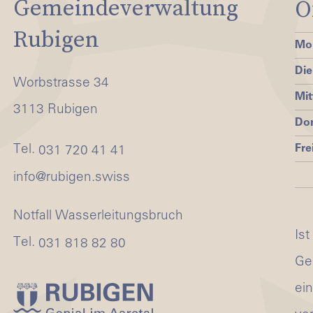
Gemeindeverwaltung
Ö
Rubigen
Mo
Die
Worbstrasse 34
Mi
3113 Rubigen
Do
Fre
Tel.
031 720 41 41
nf
r
b
g
n
sw
ss
Notfall Wasserleitungsbruch
Ist
Tel.
031 818 82 80
Ge
ei