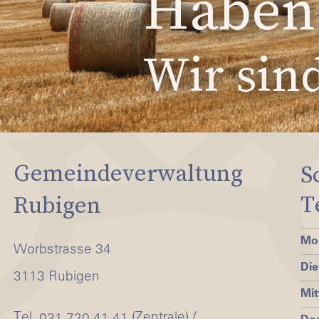
Haben 
Wir sind
Gemeindeverwaltung
S
T
Rubigen
Mo
Worbstrasse 34
Die
3113 Rubigen
Mi
Tel.
(Zentrale) /