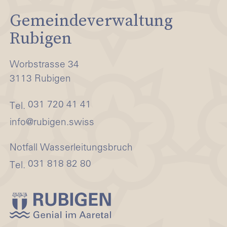
Gemeindeverwaltung
Rubigen
Worbstrasse 34
3113 Rubigen
031 720 41 41
Tel.
nf
r
b
g
n
sw
ss
Notfall Wasserleitungsbruch
031 818 82 80
Tel.