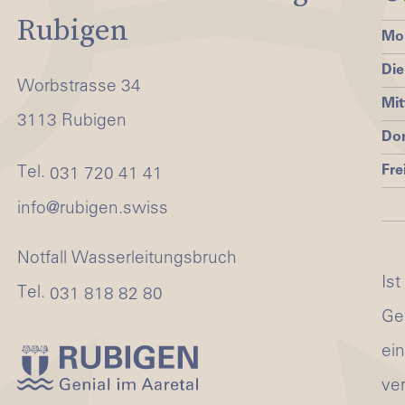
Rubigen
Mo
Die
Worbstrasse 34
Mi
3113 Rubigen
Do
Fre
Tel.
031 720 41 41
nf
r
b
g
n
sw
ss
Notfall Wasserleitungsbruch
Ist
Tel.
031 818 82 80
Ge
ei
ve