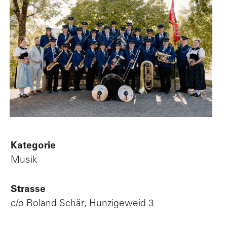
Po
V
L
Kategorie
Musik
Strasse
c/o Roland Schär, Hunzigeweid 3