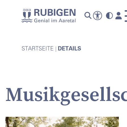
A
STARTSEITE
DETAILS
Musikgesells
P