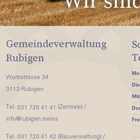
Wir sind
Gemeindeverwaltung
S
T
Rubigen
Mo
Worbstrasse 34
Die
3113 Rubigen
Mi
Tel.
(Zentrale) /
031 720 41 41
Do
info@rubigen.swiss
Fre
Tel. 031 720 41 42 (Bauverwaltung) /