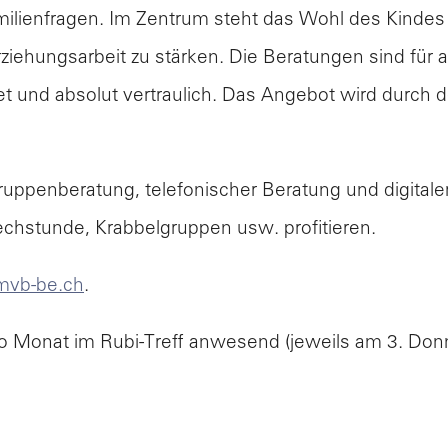
lienfragen. Im Zentrum steht das Wohl des Kindes u
litik &
iehungsarbeit zu stärken. Die Beratungen sind für 
erwaltung
 und absolut vertraulich. Das Angebot wird durch den 
ruppenberatung, telefonischer Beratung und digital
echstunde, Krabbelgruppen usw. profitieren.
ebensthemen
vb-be.ch
.
pro Monat im Rubi-Treff anwesend (jeweils am 3. Do