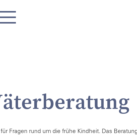
ktuelles
Väterberatung
ortrait
lle für Fragen rund um die frühe Kindheit. Das Bera