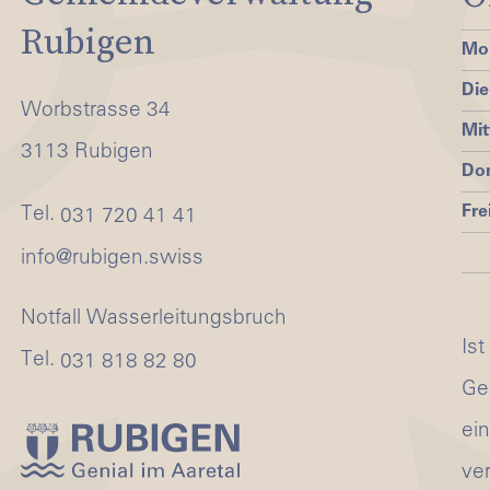
Rubigen
Mo
Die
Worbstrasse 34
Mi
3113 Rubigen
Do
Fre
Tel.
031 720 41 41
nf
r
b
g
n
sw
ss
Notfall Wasserleitungsbruch
Ist
Tel.
031 818 82 80
Ge
ei
ve