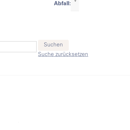
-
Abfall:
litik &
erwaltung
Suchen
Suche zurücksetzen
ebensthemen