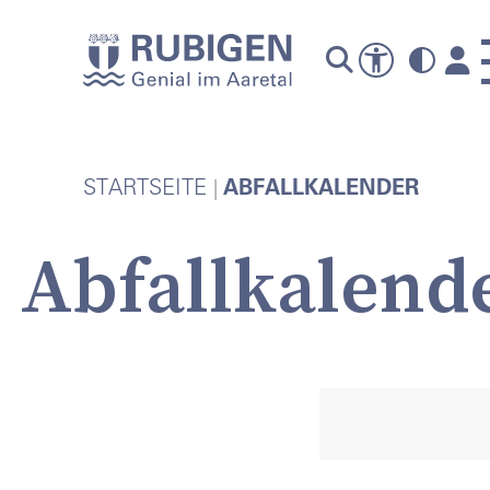
A
STARTSEITE
ABFALLKALENDER
Abfallkalend
P