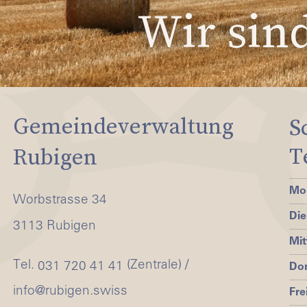
Wir sind
Gemeindeverwaltung
S
T
Rubigen
Mo
Worbstrasse 34
Die
3113 Rubigen
Mi
Tel.
(Zentrale) /
031 720 41 41
Do
info@rubigen.swiss
Fre