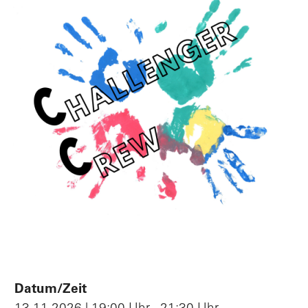
Po
V
L
Datum/Zeit