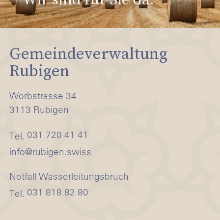
Gemeindeverwaltung
Rubigen
Worbstrasse 34
3113 Rubigen
031 720 41 41
Tel.
nf
r
b
g
n
sw
ss
Notfall Wasserleitungsbruch
031 818 82 80
Tel.