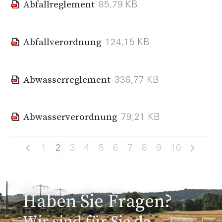
Abfallreglement
85,79 KB
Abfallverordnung
124,15 KB
Abwasserreglement
336,77 KB
Abwasserverordnung
79,21 KB
<
>
1
2
3
4
5
6
7
8
9
10
Haben Sie Fragen?
Wir sind für Sie da.